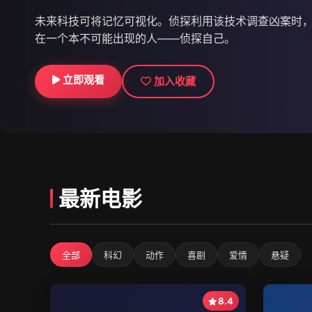
未来科技可将记忆可视化。侦探利用该技术调查凶案时
在一个本不可能出现的人——侦探自己。
立即观看
立即观看
立即观看
加入收藏
加入收藏
加入收藏
最新电影
全部
科幻
动作
喜剧
爱情
悬疑
8.4