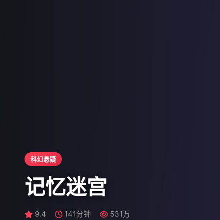
科幻悬疑
记忆迷宫
9.7
9.4
9.6
134分钟
143分钟
141分钟
531万
588万
568万