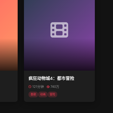
疯狂动物城4：都市冒险
121分钟
740万
喜剧
动画
冒险