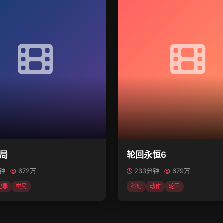
局
轮回永恒6
分钟
672万
233分钟
679万
犯罪
棋局
科幻
动作
轮回